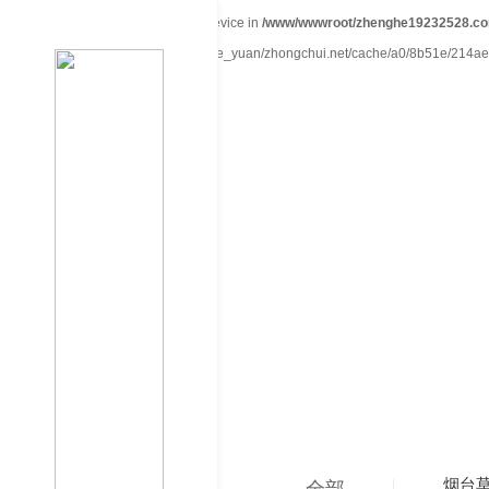
Warning
: mkdir(): No space left on device in
/www/wwwroot/zhenghe19232528.co
Warning
: file_put_contents(./cachefile_yuan/zhongchui.net/cache/a0/8b51e/214ae.ht
烟台