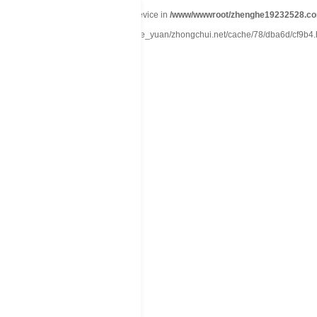
Warning
: mkdir(): No space left on device in
/www/wwwroot/zhenghe19232528.co
Warning
: file_put_contents(./cachefile_yuan/zhongchui.net/cache/78/dba6d/cf9b4.ht