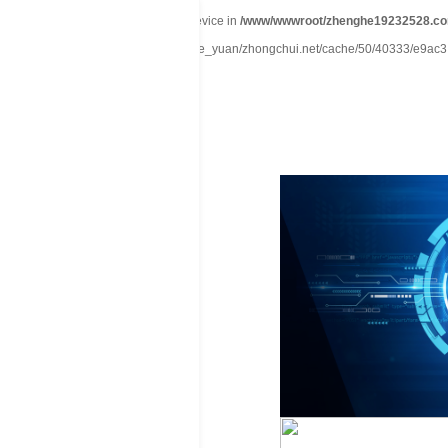
Warning
: mkdir(): No space left on device in
/www/wwwroot/zhenghe19232528.co
Warning
: file_put_contents(./cachefile_yuan/zhongchui.net/cache/50/40333/e9ac3.ht